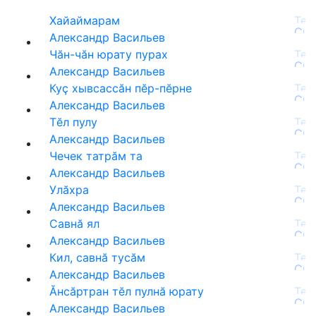
Хайаймарам
Александр Васильев
Чăн-чăн юрату пурах
Александр Васильев
Куç хывсассăн пĕр-пĕрне
Александр Васильев
Тĕл пулу
Александр Васильев
Чечек татрăм та
Александр Васильев
Улăхра
Александр Васильев
Савнă ял
Александр Васильев
Кил, савнӑ тусӑм
Александр Васильев
Ăнсăртран тĕл пулнă юрату
Александр Васильев