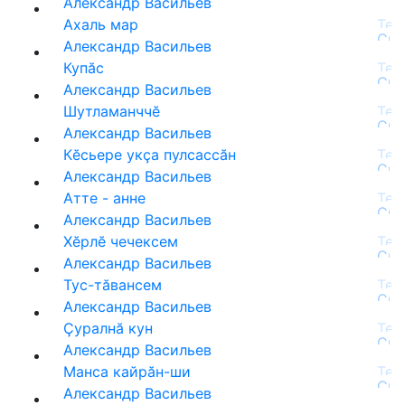
Александр Васильев
Ахаль мар
Александр Васильев
Купӑс
Александр Васильев
Шутламанччĕ
Александр Васильев
Кĕсьере укçа пулсассăн
Александр Васильев
Атте - анне
Александр Васильев
Хĕрлĕ чечексем
Александр Васильев
Тус-тăвансем
Александр Васильев
Çуралнă кун
Александр Васильев
Манса кайрăн-ши
Александр Васильев