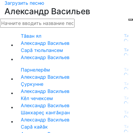
Загрузить песню
Александр Васильев
Тăван ял
Александр Васильев
Сарă тюльпансем
Александр Васильев
Парнелерĕм
Александр Васильев
Çуркунне
Александр Васильев
Кĕл чечексем
Александр Васильев
Шаккареç кантăкран
Александр Васильев
Сарă кайăк