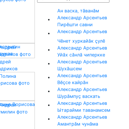
Ан васка, тӑванӑм
Александр Арсентьев
Пирĕшти савни
Александр Арсентьев
Чĕнет хуркайăк çулĕ
нстантин
Александр Арсентьев
руков
Уйӑх сӑнлӑ чиперкке
Александр Арсентьев
дрей
Шухӑшсем
дриков
Александр Арсентьев
Вĕçсе кайрăн
Александр Арсентьев
Шурăмпуç васкать
Александр Арсентьев
лина Борисова
Ытарайми таванамсем
Александр Арсентьев
Амантрăм чунăма