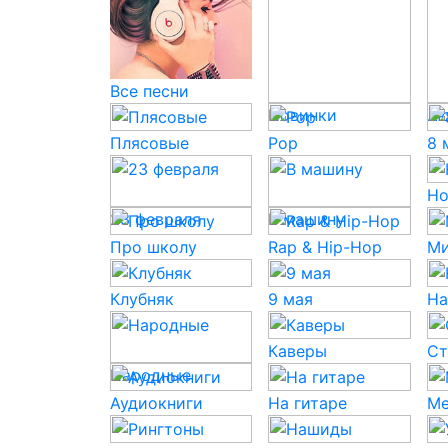
Все песни
Новинки
Лю
Плясовые
Pop
8 
Но
23 февраля
В машину
Про школу
Rap & Hip-Hop
Ми
Клубняк
9 мая
На
Каверы
Ст
Народные
Аудиокниги
На гитаре
Ме