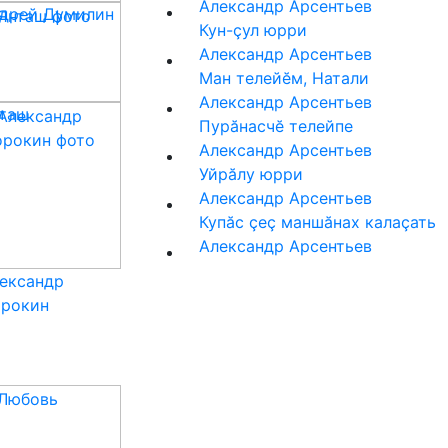
Александр Арсентьев
дрей Думилин
Кун-çул юрри
Александр Арсентьев
Ман телейĕм, Натали
Александр Арсентьев
таш
Пурăнасчĕ телейпе
Александр Арсентьев
Уйрӑлу юрри
Александр Арсентьев
Купăс çеç маншăнах калаçать
Александр Арсентьев
ександр
рокин