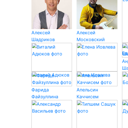
Алексей
Алексей
Шадриков
Московский
Ко
Ев
Ан
Ша
Виталий Адюков
Елена Иовлева
Фарида
Апельсин
Файзуллина
Каччисем
По