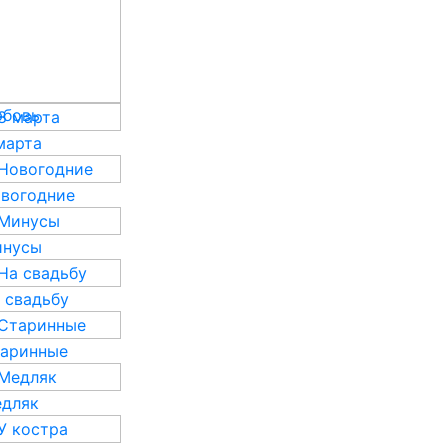
бовь
марта
вогодние
нусы
 свадьбу
аринные
дляк