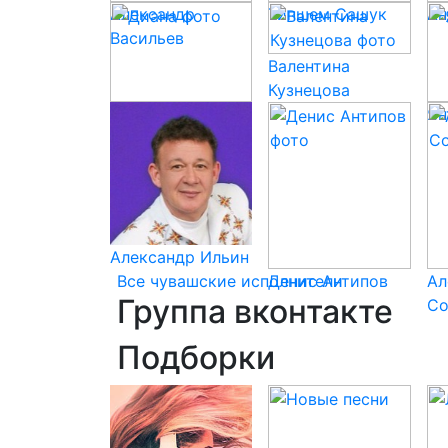
Александр
Типшем Сашук
Ан
Васильев
Валентина
Кузнецова
Диана
Ян
Александр Ильин
Все чувашские исполнители
Денис Антипов
Ал
Группа вконтакте
Со
Подборки