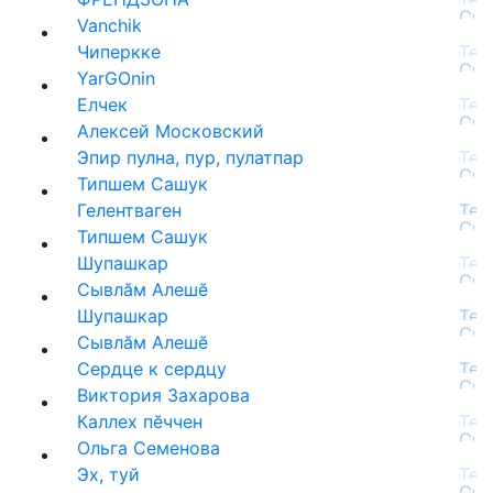
Vanchik
Чиперкке
YarGOnin
Елчек
Алексей Московский
Эпир пулна, пур, пулатпар
Типшем Сашук
Гелентваген
Типшем Сашук
Шупашкар
Сывлăм Алешĕ
Шупашкар
Сывлăм Алешĕ
Сердце к сердцу
Виктория Захарова
Каллех пĕччен
Ольга Семенова
Эх, туй