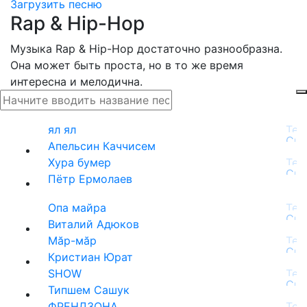
Загрузить песню
Rap & Hip-Hop
Музыка Rap & Hip-Hop достаточно разнообразна.
Она может быть проста, но в то же время
интересна и мелодична.
ял ял
Апельсин Каччисем
Хура бумер
Пётр Ермолаев
Опа майра
Виталий Адюков
Мăр-мăр
Кристиан Юрат
SHOW
Типшем Сашук
ФРЕНДЗОНА