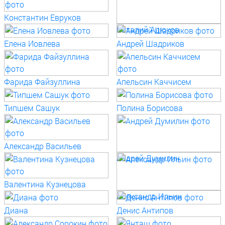
Константин Евруков
Виталий Адюков
Елена Иовлева
Андрей Шадриков
Фарида Файзуллина
Апельсин Каччисем
Типшем Сашук
Полина Борисова
Александр Васильев
Андрей Думилин
Валентина Кузнецова
Александр Ильин
Диана
Денис Антипов