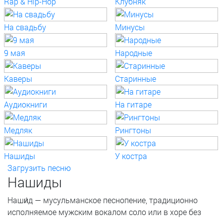
Rap & Hip-Hop
Клубняк
На свадьбу
Минусы
9 мая
Народные
Каверы
Старинные
Аудиокниги
На гитаре
Медляк
Рингтоны
Нашиды
У костра
Загрузить песню
Нашиды
Наши́д — мусульманское песнопение, традиционно
исполняемое мужским вокалом соло или в хоре без