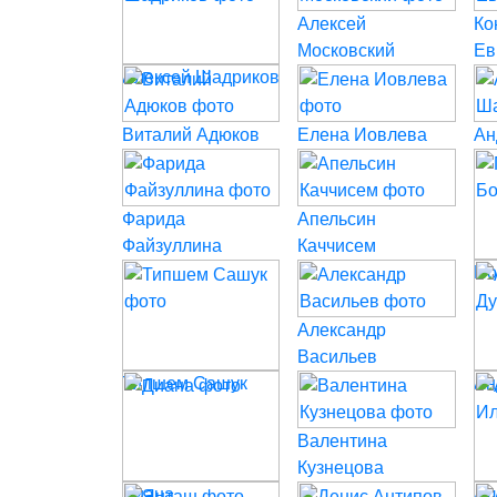
Алексей
Ко
Московский
Ев
Алексей Шадриков
Виталий Адюков
Елена Иовлева
Ан
Фарида
Апельсин
Файзуллина
Каччисем
По
Александр
Васильев
Типшем Сашук
Ан
Валентина
Кузнецова
Диана
Ал