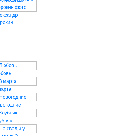
ександр
рокин
бовь
марта
вогодние
убняк