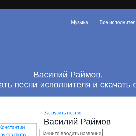
Музыка
Все исполнител
Василий Раймов.
ть песни исполнителя и скачать 
Загрузить песню
Василий Раймов