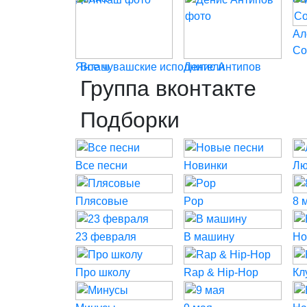
Ал
Со
Янташ
Все чувашские исполнители
Денис Антипов
Группа вконтакте
Подборки
Все песни
Новинки
Лю
Плясовые
Pop
8 
23 февраля
В машину
Но
Про школу
Rap & Hip-Hop
Кл