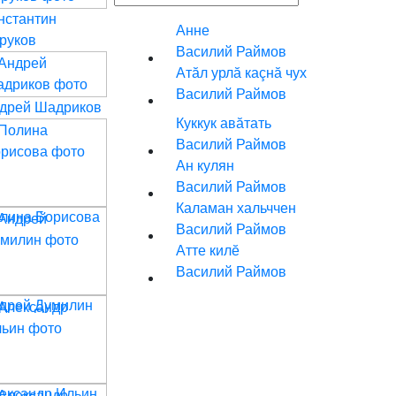
нстантин
Анне
руков
Василий Раймов
Атăл урлă каçнă чух
Василий Раймов
дрей Шадриков
Куккук авăтать
Василий Раймов
Ан кулян
Василий Раймов
Каламан хальччен
лина Борисова
Василий Раймов
Атте килĕ
Василий Раймов
дрей Думилин
ександр Ильин