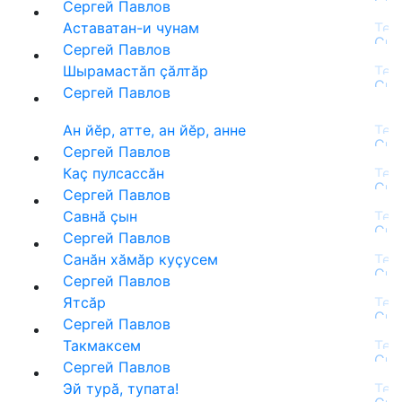
Сергей Павлов
Аставатан-и чунам
Сергей Павлов
Шырамастăп çăлтăр
Сергей Павлов
Ан йӗр, атте, ан йӗр, анне
Сергей Павлов
Каç пулсассăн
Сергей Павлов
Савнă çын
Сергей Павлов
Санăн хăмăр куçусем
Сергей Павлов
Ятсăр
Сергей Павлов
Такмаксем
Сергей Павлов
Эй турă, тупата!