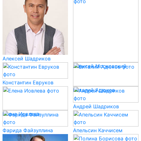
Алексей Шадриков
Алексей Московский
Константин Евруков
Виталий Адюков
Андрей Шадриков
Елена Иовлева
Фарида Файзуллина
Апельсин Каччисем