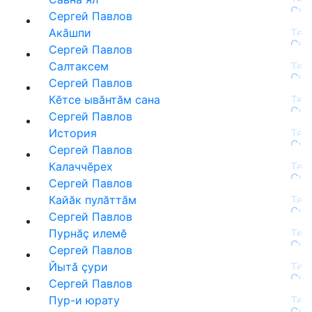
Сергей Павлов
Акăшпи
Сергей Павлов
Салтаксем
Сергей Павлов
Кĕтсе ывăнтăм сана
Сергей Павлов
История
Сергей Павлов
Калаччĕрех
Сергей Павлов
Кайăк пулăттăм
Сергей Павлов
Пурнăç илемĕ
Сергей Павлов
Йытă çури
Сергей Павлов
Пур-и юрату