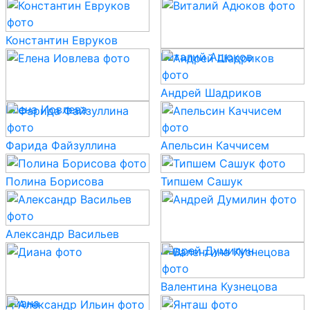
Константин Евруков
Виталий Адюков
Андрей Шадриков
Елена Иовлева
Фарида Файзуллина
Апельсин Каччисем
Полина Борисова
Типшем Сашук
Александр Васильев
Андрей Думилин
Валентина Кузнецова
Диана