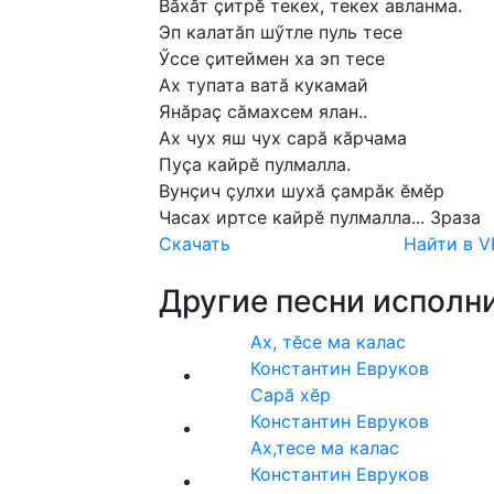
Вӑхӑт
ҫитрӗ
текех,
текех
авланма.
Эп
калатӑп
шӳтле
пуль
тесе
Ӳссе
ҫитеймен
ха
эп
тесе
Ах
тупата
ватӑ
кукамай
Янӑраҫ
сӑмахсем
ялан..
Ах
чух
яш
чух
сарӑ
кӑрчама
Пуҫа
кайрӗ
пулмалла.
Вунҫич
ҫулхи
шухӑ
ҫамрӑк
ӗмӗр
Часах
иртсе
кайрӗ
пулмалла...
3раза
Скачать
Найти в V
Другие песни исполни
Ах, тĕсе ма калас
Константин Евруков
Сарă хӗр
Константин Евруков
Ах,тесе ма калас
Константин Евруков