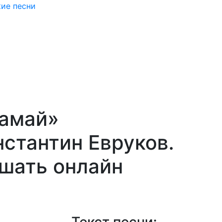
кие песни
камай»
стантин Евруков.
ушать онлайн