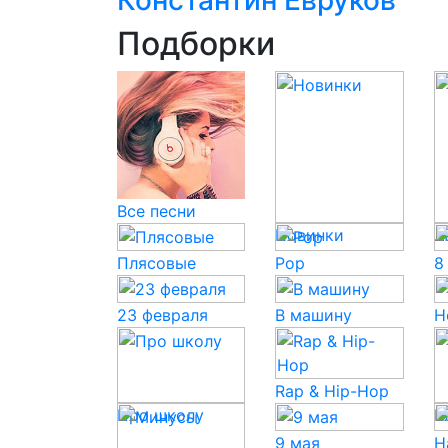
Константин Евруков
Подборки
Все песни
Новинки
Л
Плясовые
Pop
8
23 февраля
В машину
Н
Rap & Hip-Hop
Про школу
К
9 мая
Н