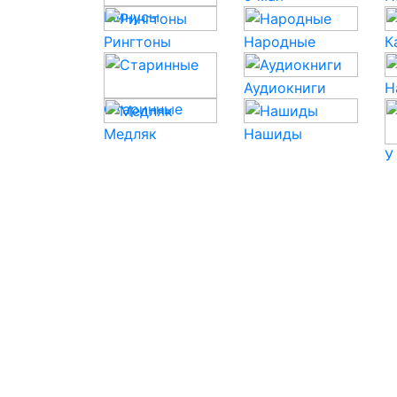
Минусы
Рингтоны
Народные
К
Аудиокниги
Н
Старинные
Медляк
Нашиды
У