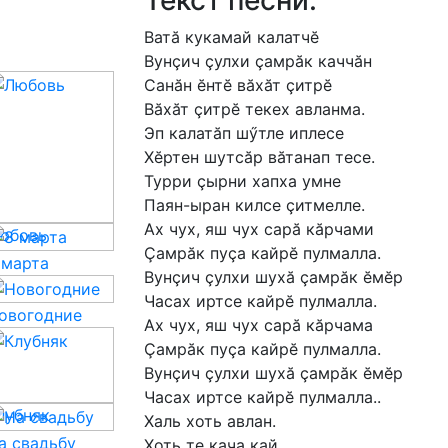
Текст песни:
Ватӑ
кукамай
калатчӗ
Вунҫич
ҫулхи
ҫамрӑк
каччӑн
Санӑн
ӗнтӗ
вӑхӑт
ҫитрӗ
Вӑхӑт
ҫитрӗ
текех
авланма.
Эп
калатӑп
шӳтле
иплесе
Хӗртен
шутсӑр
вӑтанап
тесе.
Турри
ҫырни
хапха
умне
Паян-ыран
килсе
ҫитмелле.
Ах
чух,
яш
чух
сарӑ
кӑрчами
юбовь
Ҫамрӑк
пуҫа
кайрӗ
пулмалла.
 марта
Вунҫич
ҫулхи
шухӑ
ҫамрӑк
ӗмӗр
Часах
иртсе
кайрӗ
пулмалла.
овогодние
Ах
чух,
яш
чух
сарӑ
кӑрчама
Ҫамрӑк
пуҫа
кайрӗ
пулмалла.
Вунҫич
ҫулхи
шухӑ
ҫамрӑк
ӗмӗр
Часах
иртсе
кайрӗ
пулмалла..
лубняк
Халь
хоть
авлан.
а свадьбу
Хоть
те
кача
кай.