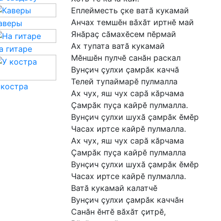
Еплейместь
ҫке
ватӑ
кукамай
Анчах
темшӗн
вӑхӑт
иртнӗ
май
аверы
Янӑраҫ
сӑмахӗсем
пӗрмай
Ах
тупата
ватӑ
кукамай
а гитаре
Мӗншӗн
пулчӗ
санӑн
раскал
Вунҫич
ҫулхи
ҫамрӑк
каччӑ
Телей
тупаймарӗ
пулмалла
 костра
Ах
чух,
яш
чух
сарӑ
кӑрчама
Ҫамрӑк
пуҫа
кайрӗ
пулмалла.
Вунҫич
ҫулхи
шухӑ
ҫамрӑк
ӗмӗр
Часах
иртсе
кайрӗ
пулмалла.
Ах
чух,
яш
чух
сарӑ
кӑрчама
Ҫамрӑк
пуҫа
кайрӗ
пулмалла
Вунҫич
ҫулхи
шухӑ
ҫамрӑк
ӗмӗр
Часах
иртсе
кайрӗ
пулмалла.
Ватӑ
кукамай
калатчӗ
Вунҫич
ҫулхи
ҫамрӑк
каччӑн
Санӑн
ӗнтӗ
вӑхӑт
ҫитрӗ,