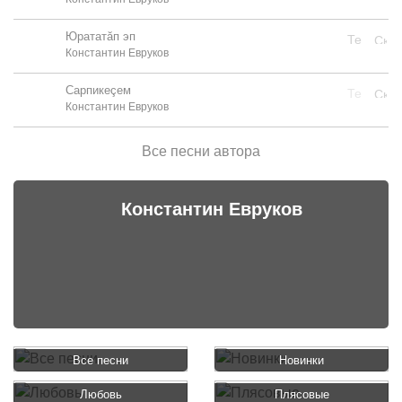
Юрататӑп эп
Константин Евруков
Сарпикеçем
Константин Евруков
Все песни автора
Константин Евруков
Все песни
Новинки
Любовь
Плясовые