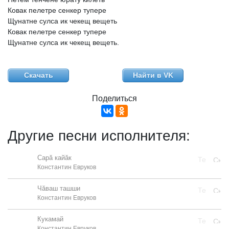
Ковак
пелетре
сенкер
тупере
Щунатне
сулса
ик
чекещ
вещеть
Ковак
пелетре
сенкер
тупере
Щунатне
сулса
ик
чекещ
вещеть.
Скачать
Найти в VK
Поделиться
Другие песни исполнителя:
Сарă кайăк
Константин Евруков
Чăваш ташши
Константин Евруков
Кукамай
Константин Евруков