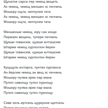
Щунатне
сарса
пер
чекещ
вещеть
Ах
чекещ,
чекещ
меншен
эс
печчень
Мошору
ощта,
чеппусем
тата
Ах
чекещ,
чекещ
меншен
эс
печчень
Мошору
ощта,
чеппусем
тата
Меншенши
чекещ,
юру
сан
инще
Пермаях
вещень,
тупере
печчень
Щукши
товансем,
щукши
юлташсем
Ытарми
чекещ
хурлохлон
йерен
Щукши
товансем,
щукши
юлташсем
Ытарми
чекещ
хурлохлон
йерен
Кущщуль
юхтарса,
чунтан
хурланса
Ан
йерсем
чекещ
ан
вещ
эс
печчень
Мошору
пулма
ирек
пар
мана
Пулоп
савнощу
тулох
пурнощу
Мошору
пулма
ирек
пар
мана
Пулоп
савнощу
тулох
пурнощу
Сиве
хель
иртсень
щуркунне
щитсень
Петем
тенчене
юрату
килеть