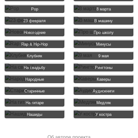
Pop
8 марта
23 февраля
В машину
Новогодние
Про школу
Rap & Hip-Hop
Минусы
Клубняк
9 мая
На свадьбу
Рингтоны
Народные
Каверы
Старинные
Аудиокниги
На гитаре
Медляк
Нашиды
У костра
Об авторе проекта