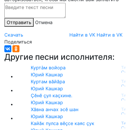
Отправить
Отмена
Скачать
Найти в VK
Найти в VK
Поделиться
Другие песни исполнителя:
Куртàм войора
Юрий Кашкар
Куртам вăйăра
Юрий Кашкар
Çĕнĕ çул каçхине.
Юрий Кашкар
Хӑвна анчах эсӗ шан
Юрий Кашкар
Кайӑк пулса вĕҫсе каяс ҫук