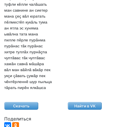
туфли
кĕлли
чалăшать
ман
савнине
ан
сиетер
мана
çеç
вăл
юратать
пĕлместĕп
кукăль
тума
ан
ятла
эс
хуняма
ывăлна
тата
мана
пилле
пĕрле
пурăнма
пурăнас
тăк
пурăнас
хитре
туллăх
пурнăçпа
чуптăвас
тăк
чуптăвас
хамăн
савнă
мăшăра
вăл
ман
вăйлă
вăкăр
пек
укçи
çăвать
çумăр
пек
чĕнтĕрленнĕ
шур
пыльца
тăрать
пирĕн
ялкăшса
Скачать
Найти в VK
Поделиться