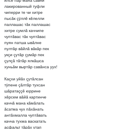
илсе
пар
мана
савни
лакированный
туфли
чиперри
те
чи
хитре
пысăк
çÿллĕ
кĕлелли
паллашас
тăк
паллашас
хитре
сумлă
каччипе
чуптăвас
тăк
чуптăвас
пуян
патша
ывăлне
пултăр
вăйлă
вăкăр
пек
укçи
çутăр
çумăр
пек
çулçă
тăтăр
ялкăшса
хуньăм
выртăр
савăнса
уух!
Каçхи
уйăх
çутăлсан
тÿпене
çăлтăр
тухсан
шăратаççĕ
юррине
хĕрсем
вăйă
картинче
каччă
мана
кăмăлать
ăсатма
чух
пăхăнать
антăхмалла
чуптăвать
качча
тухма
васкатать
асфальт
тăрăх
утап