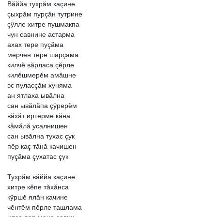
Вăййа
тухрăм
каçине
çыхрăм
пурçăн
тутрине
çÿлле
хитре
пушмакпа
чун
савнине
астарма
ахах
тере
пуçăма
мерчен
тере
шарçама
килчĕ
вăрласа
çĕрле
килĕшмерĕм
амăшне
эс
пуласçăм
хуняма
ан
ятлаха
ывăлна
сан
ывăлăпа
çÿрерĕм
вăхăт
иртерме
кăна
кăмăлă
усалнишен
сан
ывăлна
тухас
çук
пĕр
каç
тăнă
качишен
пуçăма
çухатас
çук
Тухрăм
вăййа
каçине
хитре
кĕпе
тăхăнса
кÿршĕ
ялăн
качине
чĕнтĕм
пĕрле
ташлама