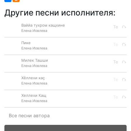
Другие песни исполнителя:
Ваййа тухром кащхине
Елена Иовлева
Пике
Елена Иовлева
Милек Ташши
Елена Иовлева
Хӗллехи каç
Елена Иовлева
Хеллехи Кащ
Елена Иовлева
Все песни автора