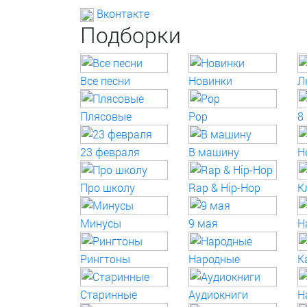
Вконтакте
Подборки
Все песни
Новинки
Л
Плясовые
Pop
8
23 февраля
В машину
Н
Про школу
Rap & Hip-Hop
К
Минусы
9 мая
Н
Рингтоны
Народные
К
Старинные
Аудиокниги
Н