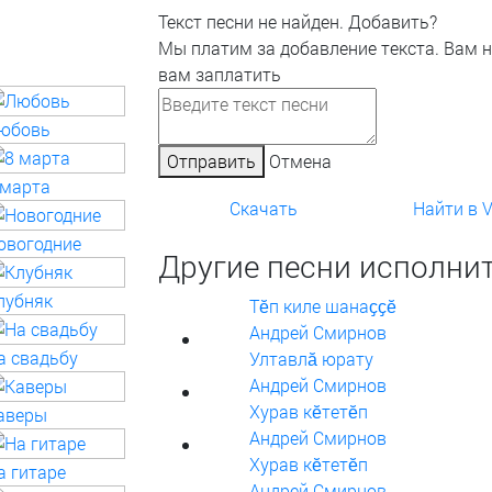
Текст песни не найден.
Добавить?
Мы платим за добавление текста. Вам 
вам заплатить
юбовь
Отправить
Отмена
 марта
Скачать
Найти в 
овогодние
Другие песни исполнит
лубняк
Тӗп киле шанаҫҫӗ
Андрей Смирнов
а свадьбу
Ултавлӑ юрату
Андрей Смирнов
Хурав кӗтетӗп
аверы
Андрей Смирнов
Хурав кĕтетĕп
а гитаре
Андрей Смирнов