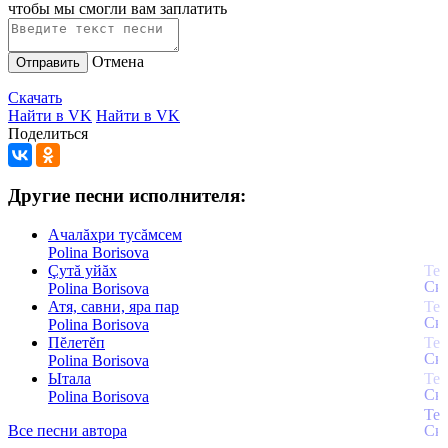
чтобы мы смогли вам заплатить
Отмена
Отправить
Скачать
Найти в VK
Найти в VK
Поделиться
Другие песни исполнителя:
Ачалăхри тусăмсем
Polina Borisova
Çутă уйăх
Polina Borisova
Атя, савни, яра пар
Polina Borisova
Пĕлетĕп
Polina Borisova
Ытала
Polina Borisova
Все песни автора