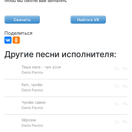
чтобы мы смогли вам заплатить
Скачать
Найти в VK
Поделиться
Другие песни исполнителя:
Таша касе - чун усси
Denis Pavlov
Кил, чунӑм
Denis Pavlov
Чунăм савни
Denis Pavlov
Хĕрсем
Denis Pavlov