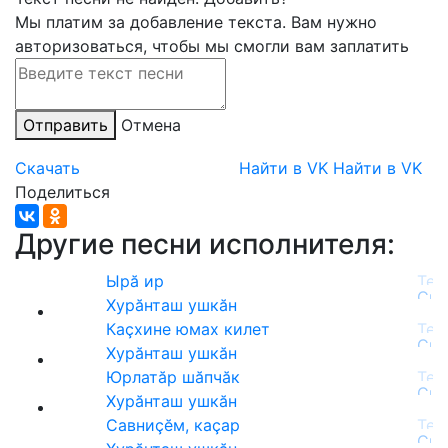
Мы платим за добавление текста. Вам нужно
авторизоваться, чтобы мы смогли вам заплатить
Отправить
Отмена
Скачать
Найти в VK
Найти в VK
Поделиться
Другие песни исполнителя:
Ырă ир
Хурăнташ ушкăн
Каҫхине юмах килет
Хурăнташ ушкăн
Юрлатӑр шӑпчӑк
Хурăнташ ушкăн
Савниҫӗм, каҫар