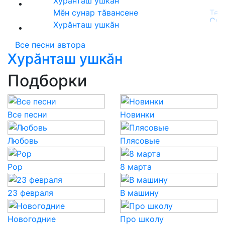
Хурăнташ ушкăн
Мӗн сунар тăвансене
Хурăнташ ушкăн
Все песни автора
Хурăнташ ушкăн
Подборки
Все песни
Новинки
Любовь
Плясовые
Pop
8 марта
23 февраля
В машину
Новогодние
Про школу