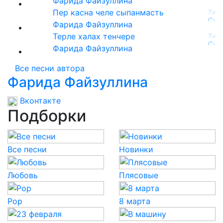
Фарида Файзуллина
Пер касна челе сыпанмасть
Фарида Файзуллина
Терле халах тенчере
Фарида Файзуллина
Все песни автора
Фарида Файзуллина
Вконтакте
Подборки
Все песни
Новинки
Любовь
Плясовые
Pop
8 марта