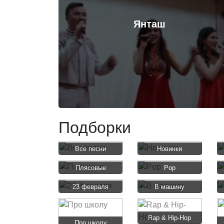
Янташ
Подборки
Все песни
Новинки
Плясовые
Pop
23 февраля
В машину
Rap & Hip-Hop
Про школу