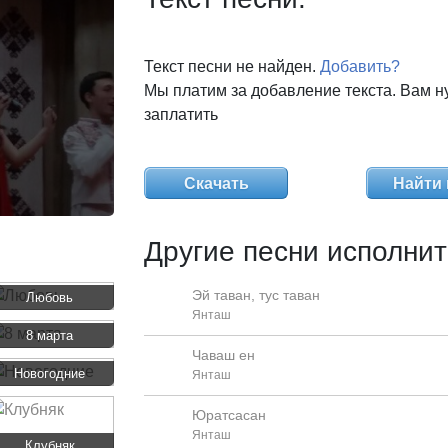
Текст песни не найден.
Добавить?
Мы платим за добавление текста. Вам н
заплатить
Скачать
Найти 
Другие песни исполнит
Эй таван, тус таван
Любовь
Янташ
8 марта
Чаваш ен
Новогодние
Янташ
Юратсасан
Янташ
Клубняк