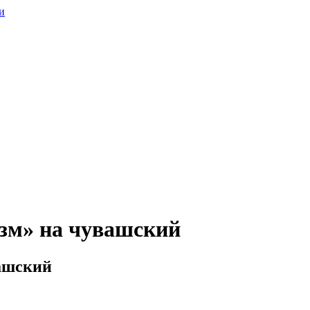
и
изм» на чувашский
вашский