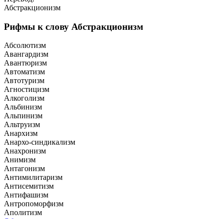
Абстракционизм
Рифмы к слову Абстракционизм
Абсолютизм
Авангардизм
Авантюризм
Автоматизм
Автотуризм
Агностицизм
Алкоголизм
Альбинизм
Альпинизм
Альтруизм
Анархизм
Анархо-синдикализм
Анахронизм
Анимизм
Антагонизм
Антимилитаризм
Антисемитизм
Антифашизм
Антропоморфизм
Аполитизм