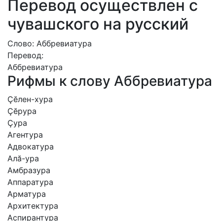
Перевод осуществлен с
чувашского на русский
Слово: Аббревиатура
Перевод:
Аббревиатура
Рифмы к слову Аббревиатура
Çӗлен-хура
Çӗрура
Çура
Агентура
Адвокатура
Алӑ-ура
Амбразура
Аппаратура
Арматура
Архитектура
Аспирантура