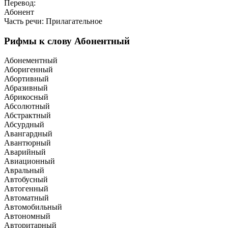
Перевод:
Абонент
Часть речи: Прилагательное
Рифмы к слову Абонентный
Абонементный
Аборигенный
Абортивный
Абразивный
Абрикосный
Абсолютный
Абстрактный
Абсурдный
Авангардный
Авантюрный
Аварийный
Авиационный
Авральный
Автобусный
Автогенный
Автоматный
Автомобильный
Автономный
Авторитарный