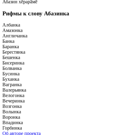
Абазин хӗрарӑмӗ
Рифмы к слову Абазинка
Албанка
Амазонка
Англичанка
Банка
Баранка
Берестянка
Бешенка
Бисеринка
Болванка
Бусинка
Буханка
Вагранка
Валерьянка
Велогонка
Вечеринка
Возгонка
Волынка
Воронка
Впадинка
Горбинка
Об авторе проекта